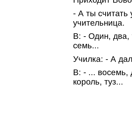
- А ты считать
учительница.
В: - Один, два,
семь...
Училка: - А д
В: - ... восемь
король, туз...