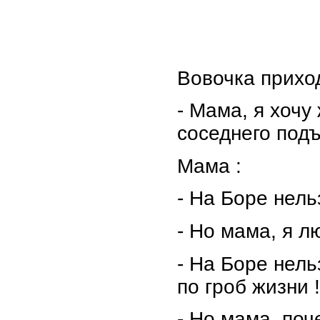
Вовочка приход
- Мама, я хочу
соседнего под
Мама :
- На Боре нельз
- Но мама, я л
- На Боре нель
по гроб жизни !
- Но мама, поч