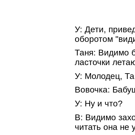
У: Дети, прив
оборотом "види
Таня: Видимо б
ласточки летаю
У: Молодец, Та
Вовочка: Бабуш
У: Ну и что?
В: Видимо зах
читать она не 