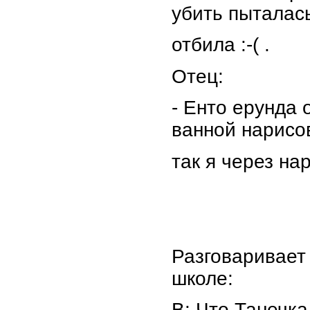
убить пыталась
отбила :-( .
Отец:
- Енто ерунда 
ванной нарисо
так я через на
Разговаривает 
школе:
В: Что Танечка