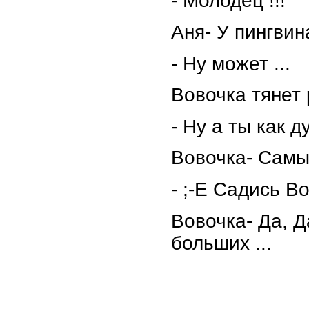
- Молодец !!!
Аня- У пингвина
- Ну может ...
Вовочка тянет 
- Ну а ты как 
Вовочка- Самые
- ;-Е Садись Во
Вовочка- Да, Д
больших ...