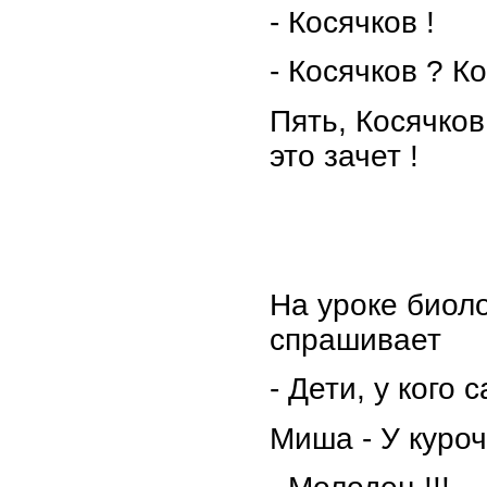
- Косячков !
- Косячков ? Ко
Пять, Косячков 
это зачет !
На уроке биол
спрашивает
- Дети, у кого
Миша - У куроч