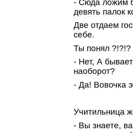
- Сюда ложим 
девять палок к
Две отдаем гос
себе.
Ты понял ?!?!?
- Нет, А бывае
наоборот?
- Да! Вовочка э
Учитильница ж
- Вы знаете, в