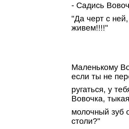
- Садись Вовоч
"Да черт с ней
живем!!!!"
Маленькому Во
если ты не пе
ругаться, у теб
Вовочка, тыка
молочный зуб о
столи?"