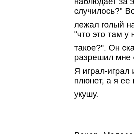
наблюдает за 
случилось?" Во
лежал голый на
"что это там у 
такое?". Он ск
разрешил мне с
Я играл-играл 
плюнет, а я ее 
укушу.