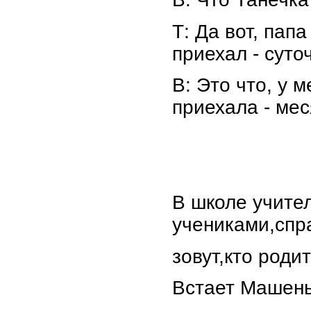
Т: Да вот, пап
приехал - суто
В: Это что, у 
приехала - мес
В школе учите
учениками,спр
зовут,кто родит
Встает Машень