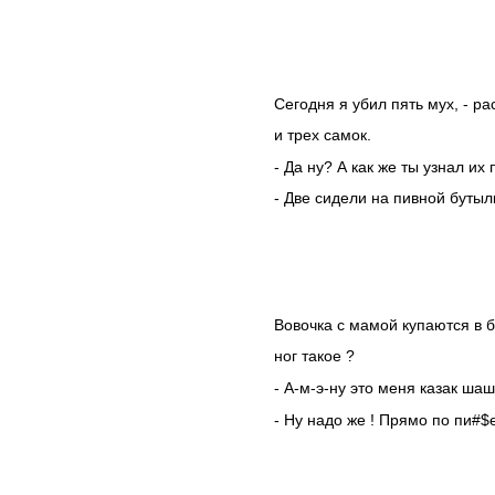
Сегодня я убил пять мух, - р
и трех самок.
- Да ну? А как же ты узнал их
- Две сидели на пивной бутылк
Вовочка с мамой купаются в ба
ног такое ?
- А-м-э-ну это меня казак шаш
- Ну надо же ! Прямо по пи#$е