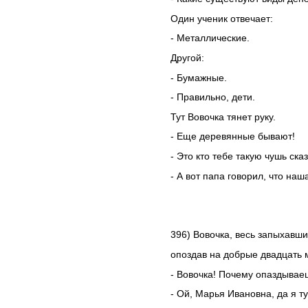
Один ученик отвечает:
- Металлические.
Другой:
- Бумажные.
- Правильно, дети.
Тут Вовочка тянет руку.
- Еще деревянные бывают!
- Это кто тебе такую чушь ска
- А вот папа говорил, что наш
396) Вовочка, весь запыхавши
опоздав на добрые двадцать 
- Вовочка! Почему опаздываешь
- Ой, Марья Ивановна, да я т