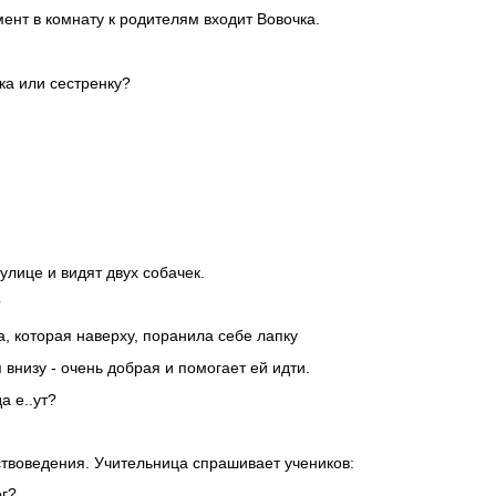
ент в комнату к родителям входит Вовочка.
ика или сестренку?
улице и видят двух собачек.
?
ка, которая наверху, поранила себе лапку
я внизу - очень добрая и помогает ей идти.
а е..ут?
ствоведения. Учительница спрашивает учеников:
ег?