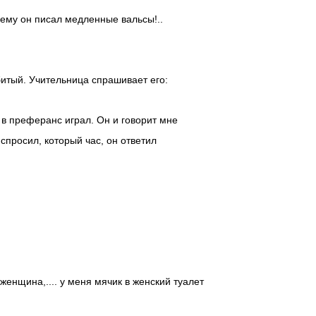
чему он писал медленные вальсы!..
битый. Учительница спрашивает его:
 в преферанс играл. Он и говорит мне
 спросил, который час, он ответил
женщина,.... у меня мячик в женский туалет