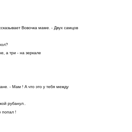
ассказывает Вовочка маме. - Двух самцов
 пол?
е, а три - на зеркале
не. - Мам ! А что это у тебя между
кой рубанул..
 попал !