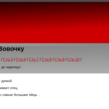
Вовочку
/
Стр.5
/
Стр.6
/
Стр.7
/
Стр.8
/
Стр.9
/
Стр.10
/
 до задницы!..
т домой.
ивает отец.
го самые большие яйца...