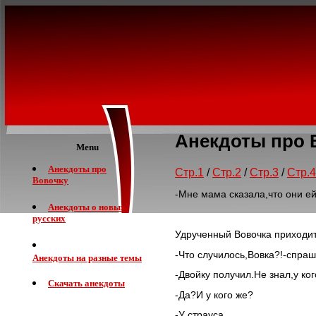
Анекдоты про 
Menu
Анекдоты про
Стр.1
/
Стр.2
/
Стр.3
/
Стр.4
Вовочку
-Мне мама сказала,что они ей
Анекдоты о новых
русских
Удрученный Вовочка приходи
-Что случилось,Вовка?!-спраш
Анекдоты на разные темы
-Двойку получил.Не знал,у ко
Скачать анекдоты
-Да?И у кого же?
-У страуса.