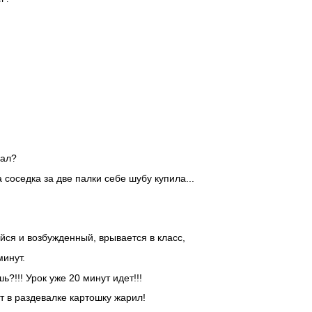
зал?
а соседка за две палки себе шубу купила...
йся и возбужденный, врывается в класс,
минут.
?!!! Урок уже 20 минут идет!!!
ут в раздевалке картошку жарил!