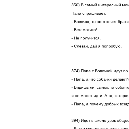
350) В самый интересный мом
Папа спрашивает:
- Вовочка, ты кого хочет брат
- Бегемотика!
- Не получится.
- Слезай, дай я попробую.
374) Папа с Вовочкой идут по 
- Папа, а что собачки делают
- Видишь ли, сынок, та собач
и не может идти. А та, котора
- Папа, а почему добрых всегд
394) Идет в школе урок обще
- Какие существуют виды ден